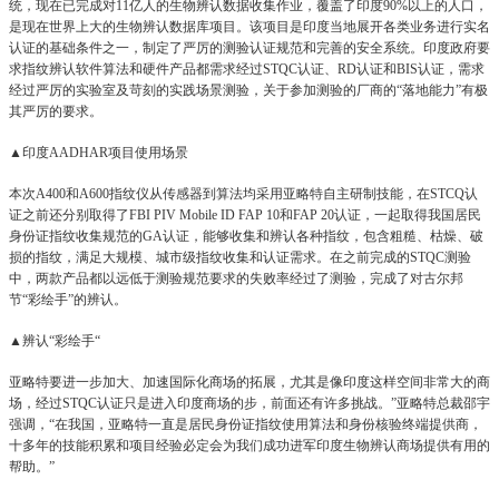
统，现在已完成对11亿人的生物辨认数据收集作业，覆盖了印度90%以上的人口，
是现在世界上大的生物辨认数据库项目。该项目是印度当地展开各类业务进行实名
认证的基础条件之一，制定了严厉的测验认证规范和完善的安全系统。印度政府要
求指纹辨认软件算法和硬件产品都需求经过STQC认证、RD认证和BIS认证，需求
经过严厉的实验室及苛刻的实践场景测验，关于参加测验的厂商的“落地能力”有极
其严厉的要求。
▲印度AADHAR项目使用场景
本次
A400和A600指纹仪从传感器到算法均采用亚略特自主研制技能，在STCQ认
证之前还分别取得了FBI PIV Mobile ID FAP 10和FAP 20认证，一起取得我国居民
身份证指纹收集规范的GA认证，能够收集和辨认各种指纹，包含粗糙、枯燥、破
损的指纹，满足大规模、城市级指纹收集和认证需求。在之前完成的STQC测验
中，两款产品都以远低于测验规范要求的失败率经过了测验，完成了对古尔邦
节“彩绘手”的辨认。
▲辨认“彩绘手“
亚略特要进一步加大、加速国际化商场的拓展，尤其是像印度这样空间非常大的商
场，经过
STQC认证只是进入印度商场的步，前面还有许多挑战。”亚略特总裁邵宇
强调，“在我国，亚略特一直是居民身份证指纹使用算法和身份核验终端提供商，
十多年的技能积累和项目经验必定会为我们成功进军印度生物辨认商场提供有用的
帮助。”