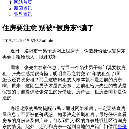
网站首页
新闻资讯
业界资讯
住房要注意 别被“假房东”骗了
2015-12-10 15:59:52
admin
近日，洛阳市一男子从网上租房子，伪造身份证假冒房东
再倒手租给他人，以此获利。
周末，张先生在家休息，结果一个陌生男子敲门说要收房
租，张先生感觉很奇怪，明明自己之前交了
1
年的租金了啊，
怎么还要收房租？而且这收房租的人根本就不是之前的房东
啊。原来，这陌生男子才是真房东，之前租给张先生的曹某是
假冒的，他提供给张先生的身份证、房产证、租房合同都是伪
造的，
办理此案的民警提醒市民，通过网络租房，一定要核查房
屋信息，不要被低价诱惑。如果决定长期租房，最好仔细查看
房东的身份证及房产证，可以到到小区的办事处或社区咨询房
东的情况。此外，还可和房东一起到当地的户籍部门借用
身份